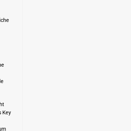
iche
ne
le
ht
as Key
 um