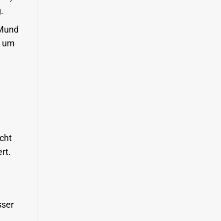
.
 Mund
, um
cht
rt.
sser