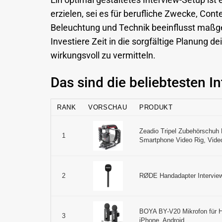
Ein optimal gestaltetes Interview-Setup is
erzielen, sei es für berufliche Zwecke, Conte
Beleuchtung und Technik beeinflusst maßge
Investiere Zeit in die sorgfältige Planung
wirkungsvoll zu vermitteln.
Das sind die beliebtesten 
RANK
VORSCHAU
PRODUKT
Zeadio Tripel Zubehörschuh H
1
Smartphone Video Rig, Video A
RØDE Handadapter Interview 
2
BOYA BY-V20 Mikrofon für Ha
3
iPhone, Android ...