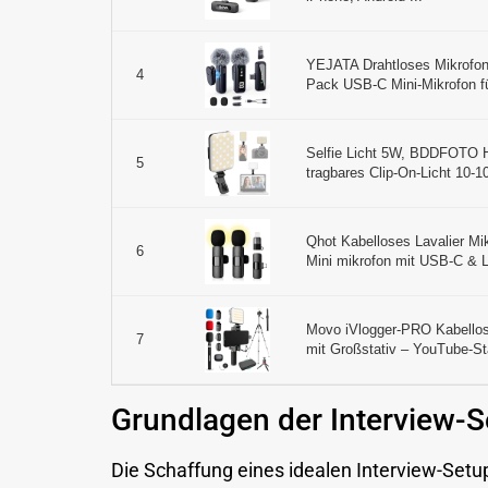
YEJATA Drahtloses Mikrofon m
4
Pack USB-C Mini-Mikrofon fü
Selfie Licht 5W, BDDFOTO 
5
tragbares Clip-On-Licht 10-
Qhot Kabelloses Lavalier Mi
6
Mini mikrofon mit USB-C & Li
Movo iVlogger-PRO Kabellose
7
mit Großstativ – YouTube-Star
Grundlagen der Interview-S
Die Schaffung eines idealen Interview-Setu