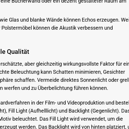
d, eine Bücherwand oder ein dezent gestalteter Raum am
 wie Glas und blanke Wände können Echos erzeugen. We
r Polstermöbel können die Akustik verbessern und
le Qualität
schätzte, aber gleichzeitig wirkungsvollste Faktor für ei
hte Beleuchtung kann Schatten minimieren, Gesichter
häre schaffen. Vermeide direktes Sonnenlicht oder grel
n werfen und zu Überbelichtung führen können.
dardverfahren in der Film- und Videoproduktion und beste
t), Fill Light (Aufhelllicht) und Backlight (Gegenlicht). D
 Motiv beleuchtet. Das Fill Light wird verwendet, um die
erzeugt werden. Das Backlight wird von hinten platziert,