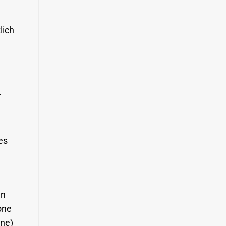
lich
.
es
en
one
one)