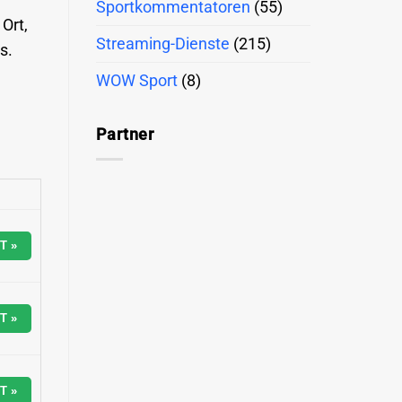
Sportkommentatoren
(55)
 Ort,
Streaming-Dienste
(215)
s.
WOW Sport
(8)
Partner
T »
T »
T »