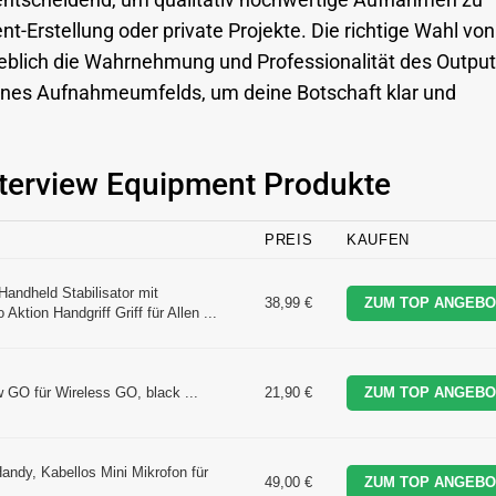
t entscheidend, um qualitativ hochwertige Aufnahmen zu
nt-Erstellung oder private Projekte. Die richtige Wahl von
blich die Wahrnehmung und Professionalität des Output
 deines Aufnahmeumfelds, um deine Botschaft klar und
Interview Equipment Produkte
PREIS
KAUFEN
andheld Stabilisator mit
38,99 €
ZUM TOP ANGEBO
ktion Handgriff Griff für Allen ...
GO für Wireless GO, black ...
21,90 €
ZUM TOP ANGEBO
ndy, Kabellos Mini Mikrofon für
49,00 €
ZUM TOP ANGEBO