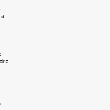
e
und
k
eine
n.