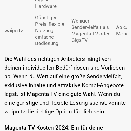
Hardware
Günstiger
Weniger
Preis, flexible
Sendervielfalt als
Ab ca.
waipu.tv
Nutzung,
Magenta TV oder
Monat
einfache
GigaTV
Bedienung
Die Wahl des richtigen Anbieters hängt von
deinen individuellen Bedürfnissen und Vorlieben
ab. Wenn du Wert auf eine große Sendervielfalt,
exklusive Inhalte und attraktive Kombi-Angebote
legst, ist Magenta TV eine gute Wahl. Wenn du
eine günstige und flexible Lösung suchst, könnte
waipu.tv die richtige Option für dich sein.
Magenta TV Kosten 2024: Ein für deine