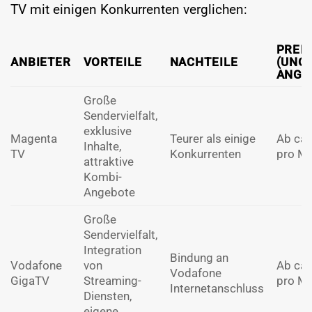
TV mit einigen Konkurrenten verglichen:
PREIS
ANBIETER
VORTEILE
NACHTEILE
(UNG
ANGA
Große
Sendervielfalt,
exklusive
Magenta
Teurer als einige
Ab ca.
Inhalte,
TV
Konkurrenten
pro M
attraktive
Kombi-
Angebote
Große
Sendervielfalt,
Integration
Bindung an
Vodafone
von
Ab ca.
Vodafone
GigaTV
Streaming-
pro M
Internetanschluss
Diensten,
eigene