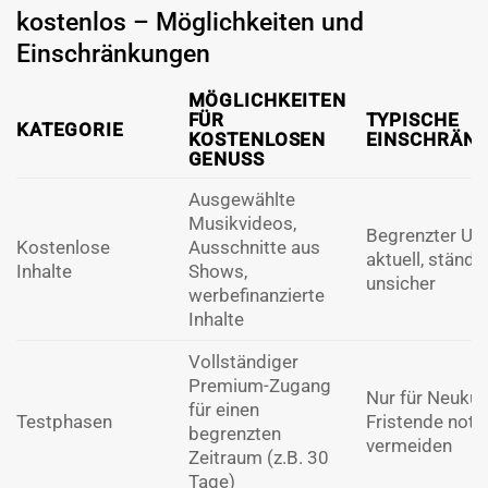
kostenlos – Möglichkeiten und
Einschränkungen
MÖGLICHKEITEN
FÜR
TYPISCHE
KATEGORIE
KOSTENLOSEN
EINSCHRÄNK
GENUSS
Ausgewählte
Musikvideos,
Begrenzter Um
Kostenlose
Ausschnitte aus
aktuell, ständi
Inhalte
Shows,
unsicher
werbefinanzierte
Inhalte
Vollständiger
Premium-Zugang
Nur für Neuku
für einen
Testphasen
Fristende not
begrenzten
vermeiden
Zeitraum (z.B. 30
Tage)