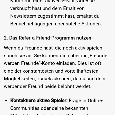
Konto mit einer aktiven E-Mail-Adresse
verknüpft hast und dem Erhalt von
Newslettern zugestimmt hast, erhältst du
Benachrichtigungen über solche Aktionen.
2. Das Refer-a-Friend Programm nutzen
Wenn du Freunde hast, die noch aktiv spielen,
sprich sie an. Sie können dich über ihr „Freunde
werben Freunde“-Konto einladen. Dies ist oft
eine der konstantesten und vorteilhaftesten
Möglichkeiten, zurückzukehren, da du und dein
werbender Freund beide belohnt werdet.
Kontaktiere aktive Spieler:
Frage in Online-
Communities oder deine bekannten