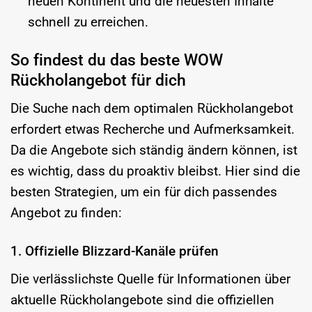
neuen Kontinent und die neuesten Inhalte
schnell zu erreichen.
So findest du das beste WOW
Rückholangebot für dich
Die Suche nach dem optimalen Rückholangebot
erfordert etwas Recherche und Aufmerksamkeit.
Da die Angebote sich ständig ändern können, ist
es wichtig, dass du proaktiv bleibst. Hier sind die
besten Strategien, um ein für dich passendes
Angebot zu finden:
1. Offizielle Blizzard-Kanäle prüfen
Die verlässlichste Quelle für Informationen über
aktuelle Rückholangebote sind die offiziellen