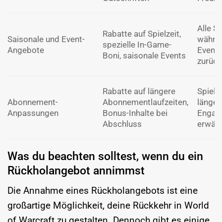
Alle Sp
Rabatte auf Spielzeit,
Saisonale und Event-
währen
spezielle In-Game-
Angebote
Event
Boni, saisonale Events
zurüc
Rabatte auf längere
Spieler
Abonnement-
Abonnementlaufzeiten,
länger
Anpassungen
Bonus-Inhalte bei
Engag
Abschluss
erwäg
Was du beachten solltest, wenn du ein
Rückholangebot annimmst
Die Annahme eines Rückholangebots ist eine
großartige Möglichkeit, deine Rückkehr in World
of Warcraft zu gestalten. Dennoch gibt es einige