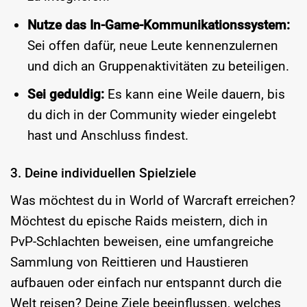
Nutze das In-Game-Kommunikationssystem:
Sei offen dafür, neue Leute kennenzulernen
und dich an Gruppenaktivitäten zu beteiligen.
Sei geduldig:
Es kann eine Weile dauern, bis
du dich in der Community wieder eingelebt
hast und Anschluss findest.
3. Deine individuellen Spielziele
Was möchtest du in World of Warcraft erreichen?
Möchtest du epische Raids meistern, dich in
PvP-Schlachten beweisen, eine umfangreiche
Sammlung von Reittieren und Haustieren
aufbauen oder einfach nur entspannt durch die
Welt reisen? Deine Ziele beeinflussen, welches