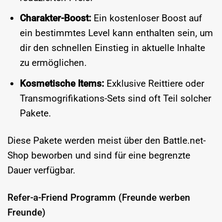
Charakter-Boost:
Ein kostenloser Boost auf
ein bestimmtes Level kann enthalten sein, um
dir den schnellen Einstieg in aktuelle Inhalte
zu ermöglichen.
Kosmetische Items:
Exklusive Reittiere oder
Transmogrifikations-Sets sind oft Teil solcher
Pakete.
Diese Pakete werden meist über den Battle.net-
Shop beworben und sind für eine begrenzte
Dauer verfügbar.
Refer-a-Friend Programm (Freunde werben
Freunde)