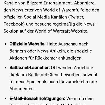
Kanäle von Blizzard Entertainment. Abonniere
den Newsletter von World of Warcraft, folge den
offiziellen Social-Media-Kanälen (Twitter,
Facebook) und besuche regelmäßig die News-
Sektion auf der World of Warcraft-Website.
Offizielle Website:
Halte Ausschau nach
Bannern oder News-Artikeln, die spezielle
Aktionen für Rückkehrer ankündigen.
Battle.net-Launcher:
Oft werden Angebote
direkt im Battle.net-Client beworben, sowohl
für neue Spieler als auch für zurückkehrende
Abonnenten.
E-Mail-Benachrichtigungen:
Wenn du dein