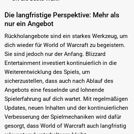
Die langfristige Perspektive: Mehr als
nur ein Angebot
Rückholangebote sind ein starkes Werkzeug, um
dich wieder für World of Warcraft zu begeistern.
Sie sind jedoch nur der Anfang. Blizzard
Entertainment investiert kontinuierlich in die
Weiterentwicklung des Spiels, um
sicherzustellen, dass auch nach Ablauf des
Angebots eine fesselnde und lohnende
Spielerfahrung auf dich wartet. Mit regelmäßigen
Updates, neuen Inhalten und der kontinuierlichen
Verbesserung der Spielmechaniken wird dafür
gesorgt, dass World of Warcraft auch langfristig