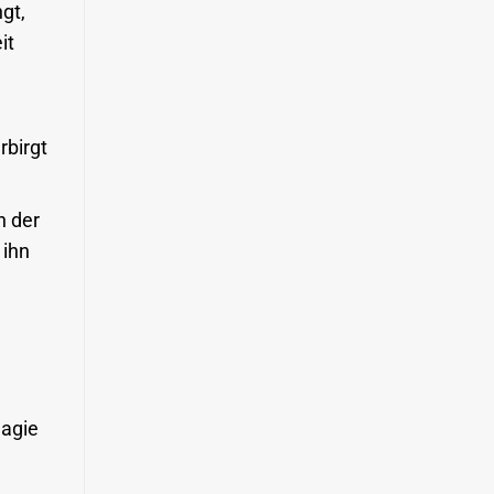
gt,
it
rbirgt
n der
 ihn
Magie