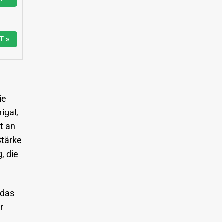
T »
ie
igal,
t an
Stärke
, die
 das
r