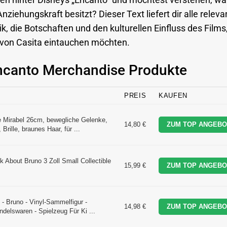
n hinter Disneys „Encanto“ und möchtest verstehen, w
ziehungskraft besitzt? Dieser Text liefert dir alle relev
k, die Botschaften und den kulturellen Einfluss des Films
lt von Casita eintauchen möchten.
Encanto Merchandise Produkte
PREIS
KAUFEN
 Mirabel 26cm, bewegliche Gelenke,
14,80 €
ZUM TOP ANGEBO
Brille, braunes Haar, für ...
 About Bruno 3 Zoll Small Collectible
15,99 €
ZUM TOP ANGEBO
- Bruno - Vinyl-Sammelfigur -
14,98 €
ZUM TOP ANGEBO
ndelswaren - Spielzeug Für Ki ...