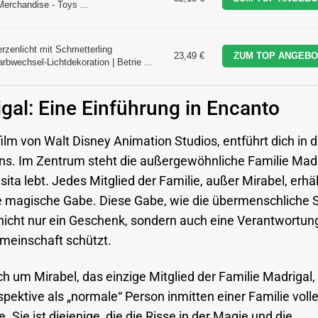
 Merchandise - Toys ...
zenlicht mit Schmetterling
23,49 €
ZUM TOP ANGEBO
bwechsel-Lichtdekoration | Betrie ...
gal: Eine Einführung in Encanto
lm von Walt Disney Animation Studios, entführt dich in d
ns. Im Zentrum steht die außergewöhnliche Familie Madr
a lebt. Jedes Mitglied der Familie, außer Mirabel, erhäl
ge magische Gabe. Diese Gabe, wie die übermenschliche 
t nicht nur ein Geschenk, sondern auch eine Verantwortung
emeinschaft schützt.
h um Mirabel, das einzige Mitglied der Familie Madrigal,
pektive als „normale“ Person inmitten einer Familie volle
 Sie ist diejenige, die die Risse in der Magie und die