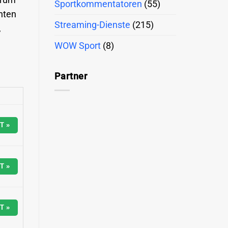
arum
Sportkommentatoren
(55)
anten
Streaming-Dienste
(215)
,
WOW Sport
(8)
Partner
T »
T »
T »