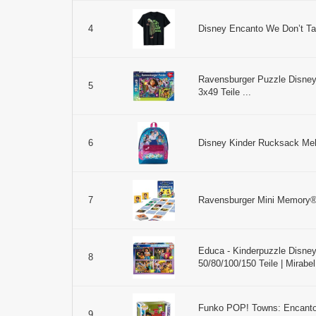
Disney Encanto We Don’t Tal
4
Ravensburger Puzzle Disney
5
3x49 Teile ...
Disney Kinder Rucksack Mehr
6
Ravensburger Mini Memory® |
7
Educa - Kinderpuzzle Disney
8
50/80/100/150 Teile | Mirabel
Funko POP! Towns: Encanto - 
9