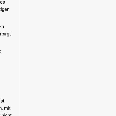
les
tigen
zu
rbirgt
e
ist
, mit
 nicht