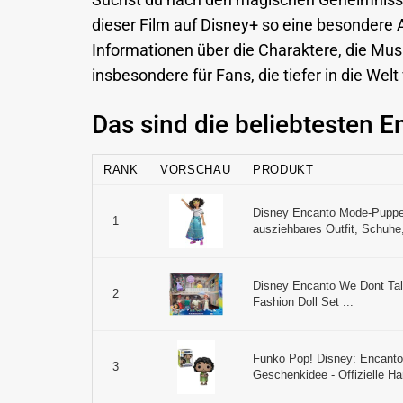
Suchst du nach den magischen Geheimnisse
dieser Film auf Disney+ so eine besondere An
Informationen über die Charaktere, die Musi
insbesondere für Fans, die tiefer in die We
Das sind die beliebtesten 
RANK
VORSCHAU
PRODUKT
Disney Encanto Mode-Puppe
1
ausziehbares Outfit, Schuhe, 
Disney Encanto We Dont Talk
2
Fashion Doll Set ...
Funko Pop! Disney: Encanto 
3
Geschenkidee - Offizielle Ha