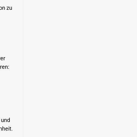
on zu
rer
ren:
e und
nheit.