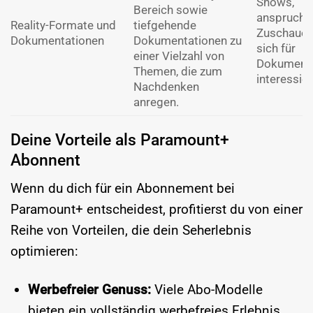
Shows,
Bereich sowie
anspruchs
Reality-Formate und
tiefgehende
Zuschauer,
Dokumentationen
Dokumentationen zu
sich für
einer Vielzahl von
Dokumenta
Themen, die zum
interessier
Nachdenken
anregen.
Deine Vorteile als Paramount+
Abonnent
Wenn du dich für ein Abonnement bei
Paramount+ entscheidest, profitierst du von einer
Reihe von Vorteilen, die dein Seherlebnis
optimieren:
Werbefreier Genuss:
Viele Abo-Modelle
bieten ein vollständig werbefreies Erlebnis,