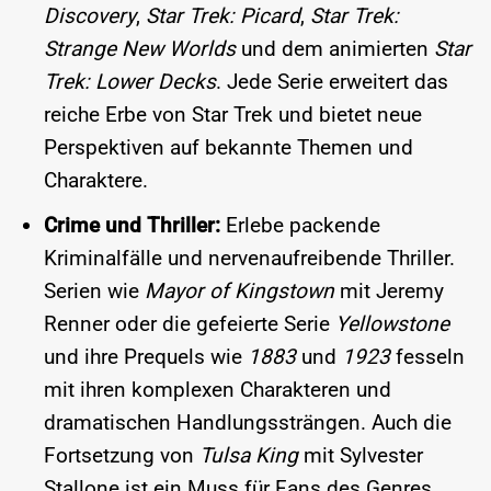
Discovery
,
Star Trek: Picard
,
Star Trek:
Strange New Worlds
und dem animierten
Star
Trek: Lower Decks
. Jede Serie erweitert das
reiche Erbe von Star Trek und bietet neue
Perspektiven auf bekannte Themen und
Charaktere.
Crime und Thriller:
Erlebe packende
Kriminalfälle und nervenaufreibende Thriller.
Serien wie
Mayor of Kingstown
mit Jeremy
Renner oder die gefeierte Serie
Yellowstone
und ihre Prequels wie
1883
und
1923
fesseln
mit ihren komplexen Charakteren und
dramatischen Handlungssträngen. Auch die
Fortsetzung von
Tulsa King
mit Sylvester
Stallone ist ein Muss für Fans des Genres.