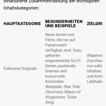
strukturierte Zusammenfassung der wichtigsten
Inhaltskategorien:
BESONDERHEITEN
HAUPTKATEGORIE
ZIELGRU
UND BEISPIELE
Neue Serien und
Filme, die nur auf
Paramount+
verfügbar sind. Dazu
gehören
Allgemein
wegweisende Sci-Fi-
Zuschauer,
Serien, packende
von exklus
Exklusive Originals
Dramen und
Inhalten, Sc
humorvolle
und Krimi-
Komödien.
Liebhaber.
Beispiele: Star Trek:
Discovery, Mayor of
Kingstown, Tulsa
King.