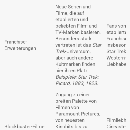
Neue Serien und
Filme, die auf
etablierten und
beliebten Film- und
Fans von
TV-Marken basieren.
etablierten
Besonders stark
Franchises
Franchise-
vertreten ist das
Star
insbesond
Erweiterungen
Trek
-Universum,
Star Trek-
aber auch andere
Western-
Kultmarken finden
Liebhaber.
hier ihren Platz.
Beispiele: Star Trek:
Picard, 1883, 1923.
Zugang zu einer
breiten Palette von
Filmen von
Paramount Pictures,
von neuesten
Filmliebha
Blockbuster-Filme
Kinohits bis zu
Cineasten,