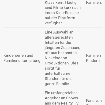
Klassikern. Häufig
Familien.
sind Filme kurz nach
ihrem Kino-Release
auf der Plattform
verfügbar.
Eine Auswahl an
altersgerechten
Inhalten für die
jüngsten Zuschauer,
oft aus bekannten
Kinderserien und
Familien m
Nickelodeon-
Familienunterhaltung
Kindern.
Produktionen. Dies
sorgt für
unterhaltsame
Stunden für die
ganze Familie.
Ein umfangreiches
Angebot an Shows
Fans von R
aus dem Reality-TV-